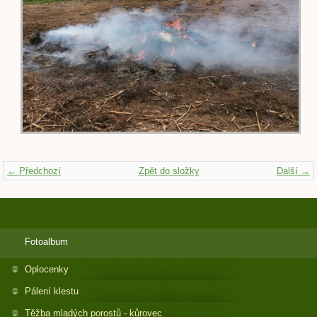
← Předchozí
Zpět do složky
Další →
Fotoalbum
Oplocenky
Pálení klestu
Těžba mladých porostů - kůrovec