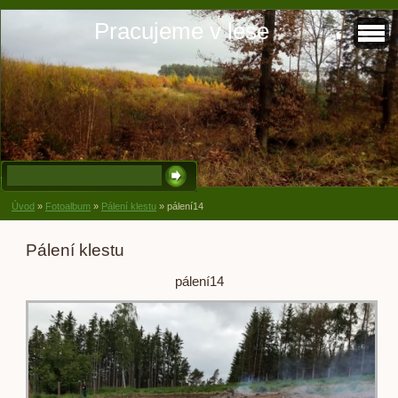
Pracujeme v lese
Úvod
»
Fotoalbum
»
Pálení klestu
»
pálení14
Pálení klestu
pálení14