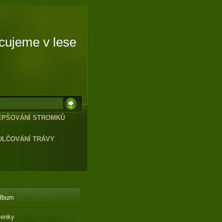
cujeme v lese
LEPŠOVÁNÍ STROMKŮ
ULČOVÁNÍ TRÁVY
album
cenky