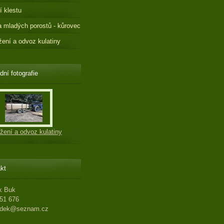
í klestu
 mladých porostů - kůrovec
ení a odvoz kulatiny
dní fotografie
žení a odvoz kulatiny
kt
k Buk
51 676
adek@seznam.cz