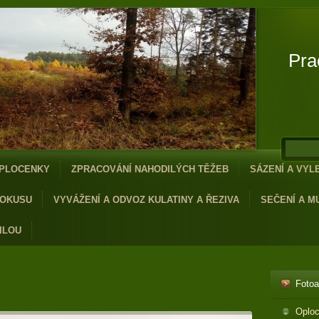
Pra
PLOCENKY
ZPRACOVÁNÍ NAHODILÝCH TĚŽEB
SÁZENÍ A VY
 OKUSU
VYVÁŽENÍ A ODVOZ KULATINY A ŘEZIVA
SEČENÍ A M
ILOU
Foto
Oplo