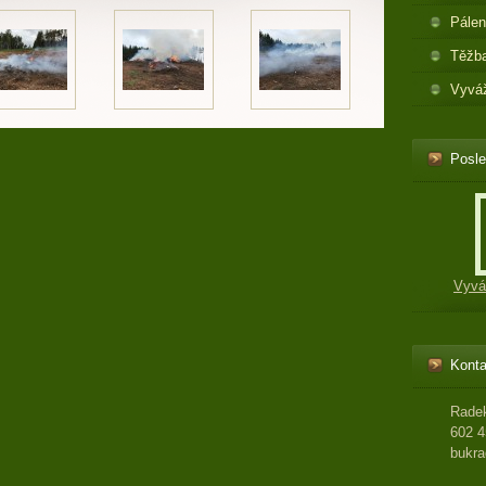
Pálen
Těžba
Vyváž
Posle
Vyvá
Konta
Rade
602 4
bukr