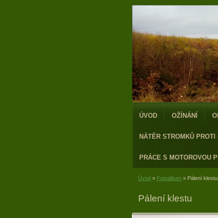
ÚVOD
OŽÍNÁNÍ
O
NÁTĚR STROMKŮ PROTI
PRÁCE S MOTOROVOU P
Úvod
»
Fotoalbum
»
Pálení klestu
Pálení klestu